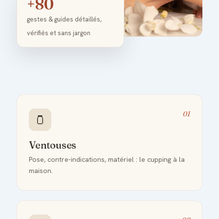
+80
gestes & guides détaillés,
vérifiés et sans jargon
01
🫙
Ventouses
Pose, contre-indications, matériel : le cupping à la
maison.