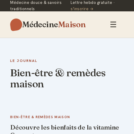
Médecine douce & savoirs
Lettre hebdo gratuite ·
traditionnels
s'inscrire →
Médecine
Maison
☰
LE JOURNAL
Bien-être & remèdes
maison
BIEN-ÊTRE & REMÈDES MAISON
Découvre les bienfaits de la vitamine