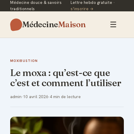
Médecine douce & savoirs
Lettre hebdo gratuite ·
traditionnels
s'inscrire →
Médecine
Maison
☰
MOXIBUSTION
Le moxa : qu’est-ce que
c’est et comment l’utiliser
admin
·
10 avril 2026
·
4 min de lecture