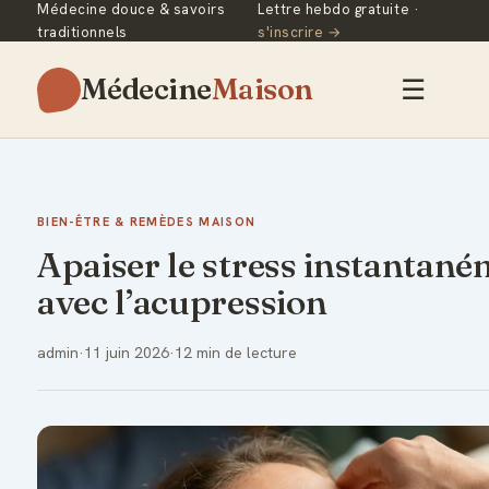
Médecine douce & savoirs
Lettre hebdo gratuite ·
traditionnels
s'inscrire →
Médecine
Maison
☰
BIEN-ÊTRE & REMÈDES MAISON
Apaiser le stress instantan
avec l’acupression
admin
·
11 juin 2026
·
12 min de lecture