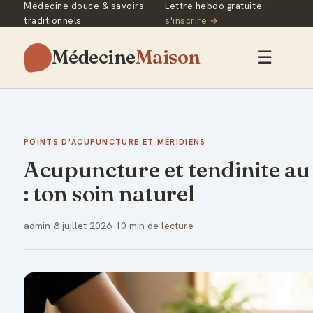
Médecine douce & savoirs
Lettre hebdo gratuite ·
traditionnels
s'inscrire →
Médecine
Maison
☰
POINTS D'ACUPUNCTURE ET MÉRIDIENS
Acupuncture et tendinite au
: ton soin naturel
admin
·
8 juillet 2026
·
10 min de lecture