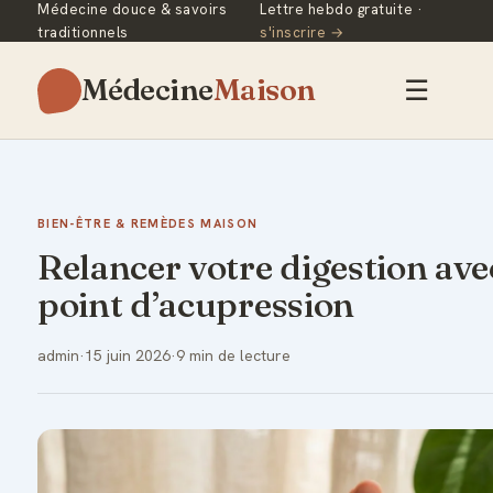
Médecine douce & savoirs
Lettre hebdo gratuite ·
traditionnels
s'inscrire →
Médecine
Maison
☰
BIEN-ÊTRE & REMÈDES MAISON
Relancer votre digestion ave
point d’acupression
admin
·
15 juin 2026
·
9 min de lecture