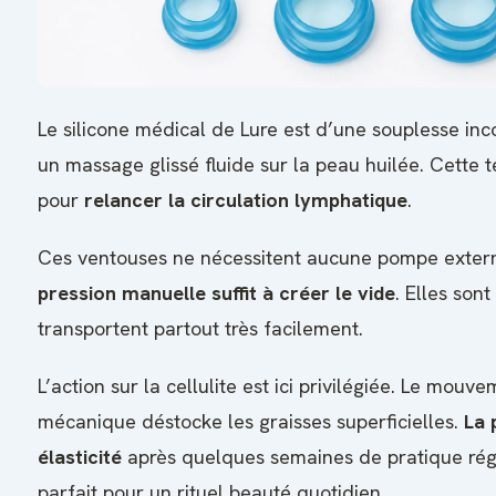
Le silicone médical de Lure est d’une souplesse in
un massage glissé fluide sur la peau huilée. Cette 
pour
relancer la circulation lymphatique
.
Ces ventouses ne nécessitent aucune pompe extern
pression manuelle suffit à créer le vide
. Elles sont
transportent partout très facilement.
L’action sur la cellulite est ici privilégiée. Le mou
mécanique déstocke les graisses superficielles.
La 
élasticité
après quelques semaines de pratique régul
parfait pour un rituel beauté quotidien.