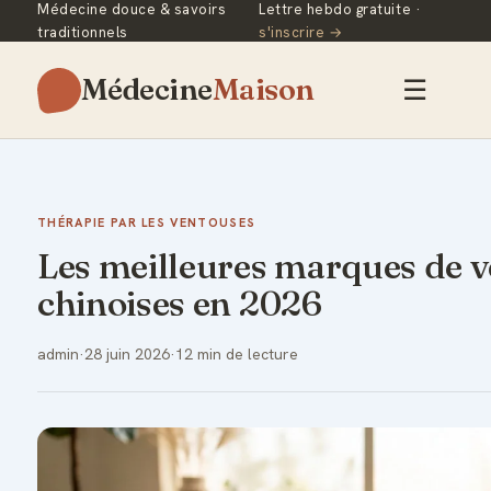
Médecine douce & savoirs
Lettre hebdo gratuite ·
traditionnels
s'inscrire →
Médecine
Maison
☰
THÉRAPIE PAR LES VENTOUSES
Les meilleures marques de 
chinoises en 2026
admin
·
28 juin 2026
·
12 min de lecture