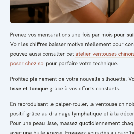
Prenez vos mensurations une fois par mois pour
su
Voir les chiffres baisser motive réellement pour con
pouvez aussi consulter cet
atelier ventouses chinoi
poser chez soi
pour parfaire votre technique.
Profitez pleinement de votre nouvelle silhouette. V
lisse et tonique
grâce à vos efforts constants.
En reproduisant le palper-rouler, la ventouse chinois
positif grâce au drainage lymphatique et à la décom
Pour une peau lisse, massez quotidiennement chaq
avec une huile grasse. Engagez-vous dès aujourd’h