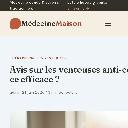
Médecine douce & savoirs
Lettre hebdo gratuite ·
traditionnels
s'inscrire →
Médecine
Maison
☰
THÉRAPIE PAR LES VENTOUSES
Avis sur les ventouses anti-cel
ce efficace ?
admin
·
21 juin 2026
·
13 min de lecture