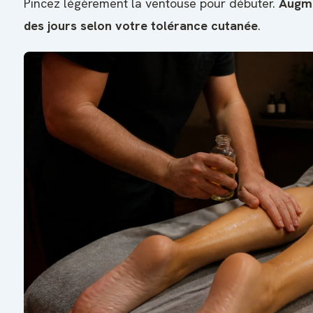
Pincez légèrement la ventouse pour débuter.
Augme
des jours selon votre tolérance cutanée
.